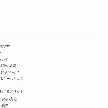
選び方
？
らい？
 値段の確認
額は高いのか？
えるケースとは？
頼するメリット
るための方法
の費用