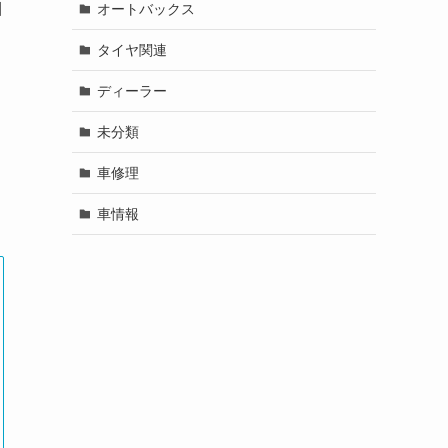
目
オートバックス
タイヤ関連
ディーラー
未分類
車修理
車情報