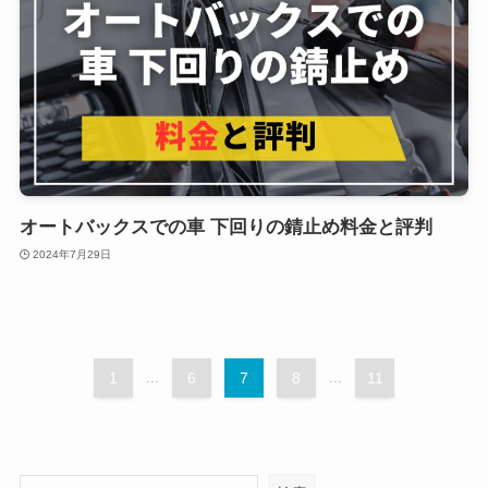
オートバックスでの車 下回りの錆止め料金と評判
2024年7月29日
1
...
6
7
8
...
11