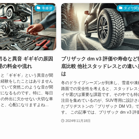
車修理
タイヤ関
切ると異音 ギギギの原因
ブリザック dm v3 評価や寿命など
理の料金や流れ
底比較 他社スタッドレスとの違い
は
ると「ギギギ」という異音が聞
な経験をしたことはありません
冬のドライブシーズンが到来し、雪道や凍
していて突然このような音が聞
路面での安全性を考えると、スタッドレス
安になるものです。特に、毎日
イヤ選びは重要な課題です。その中でも特
との外出に欠かせない大切な車
注目を集めているのが、SUV専用に設計さ
と、心配になりますよね...
たブリヂストンの「ブリザック DM V3」
す。 この記事では、ブリザック dm v3 評価.
2024年11月18日