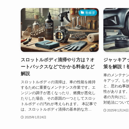
車修理
スロットルボディ清掃やり方は？オ
ジャッキア
ートバックスなどでかかる料金など
策を解説！
解説
車のメンテナ
キアップ。し
スロットルボディの清掃は、車の性能を維持
と、思わぬ事
するために重要なメンテナンス作業です。エ
性があります。
ンジンの調子が悪くなったり、燃費が悪化し
者の方向けに
たりした場合、その原因の一つとしてスロッ
対処法について
トルボディの汚れが考えられます。 本記事で
は、スロットルボディ清掃の基本的な方...
2025年1月24日
2025年1月24日