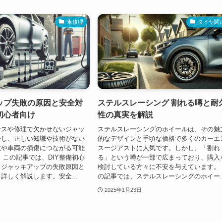
車修理
タイヤ関
ップ失敗の原因と安全対
ステルスレーシング 割れる噂と耐
初心者向け
性の真実を解説
ンスや修理で欠かせないジャッ
ステルスレーシングのホイールは、その魅
かし、正しい知識や技術がない
的なデザインと手頃な価格で多くのカーエ
故や車両の損傷につながる可能
スージアストに人気です。しかし、「割れ
 この記事では、DIY整備初心
る」という噂が一部で広まっており、購入
、ジャッキアップの失敗原因と
検討している方々に不安を与えています。
詳しく解説します。安全...
の記事では、ステルスレーシングのホイー..
2025年1月23日