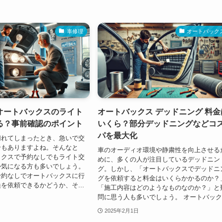
車修理
オートバック
オートバックスのライト
オートバックス デッドニング 料金
る？事前確認のポイント
いくら？部分デッドニングなどコ
パを最大化
切れてしまったとき、急いで交
合もありますよね。そんなと
車のオーディオ環境や静粛性を向上させる
ックスで予約なしでもライト交
めに、多くの人が注目しているデッドニン
か気になる方も多いでしょう。
グ。しかし、「オートバックスでデッドニ
予約なしでオートバックスに行
グを依頼すると料金はいくらかかるのか？
を依頼できるかどうか、そ...
「施工内容はどのようなものなのか？」と
問に思う人も多いでしょう。 オートバック.
2025年2月1日