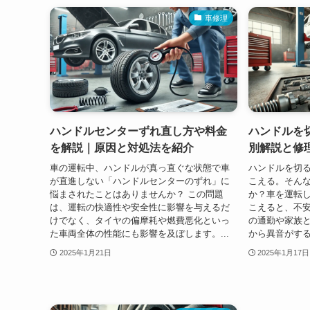
車修理
ハンドルセンターずれ直し方や料金
ハンドルを
を解説｜原因と対処法を紹介
別解説と修
車の運転中、ハンドルが真っ直ぐな状態で車
ハンドルを切
が直進しない「ハンドルセンターのずれ」に
こえる。そん
悩まされたことはありませんか？ この問題
か？車を運転
は、運転の快適性や安全性に影響を与えるだ
こえると、不
けでなく、タイヤの偏摩耗や燃費悪化といっ
の通勤や家族
た車両全体の性能にも影響を及ぼします。...
から異音がする
2025年1月21日
2025年1月17日