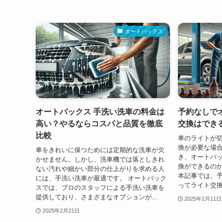
オートバックス
オートバックス 手洗い洗車の料金は
予約なしで
高い？やるならコスパと品質を徹底
交換はでき
比較
車のライトが
換が必要な場
車をきれいに保つためには定期的な洗車が欠
き、オートバ
かせません。しかし、洗車機では落としきれ
換ができるの
ない汚れや細かい部分の仕上がりを求める人
本記事では、
には、手洗い洗車が最適です。 オートバック
ってライト交換
スでは、プロのスタッフによる手洗い洗車を
提供しており、さまざまなオプションが...
2025年2月11日
2025年2月21日